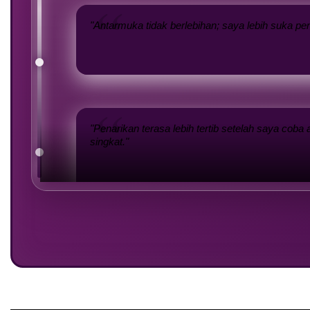
"Antarmuka tidak berlebihan; saya lebih suka penj
"Penarikan terasa lebih tertib setelah saya co
singkat."
"St James Home Care disebut di judul, tapi ya
yang hati-hati."