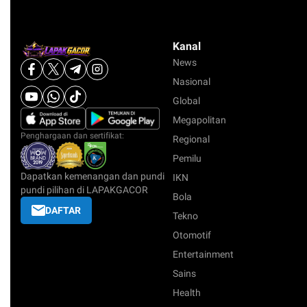
Kanal
News
Nasional
"Saya belum berani taruhan besar, hanya menguj
Global
Megapolitan
Penghargaan dan sertifikat:
Regional
Pemilu
Dapatkan kemenangan dan pundi
IKN
pundi pilihan di LAPAKGACOR
"LAPAKGACOR terasa seperti pintu masuk yang r
Bola
saya."
DAFTAR
Tekno
Otomotif
Entertainment
Sains
Health
"Antarmuka tidak berlebihan; saya lebih suka penj