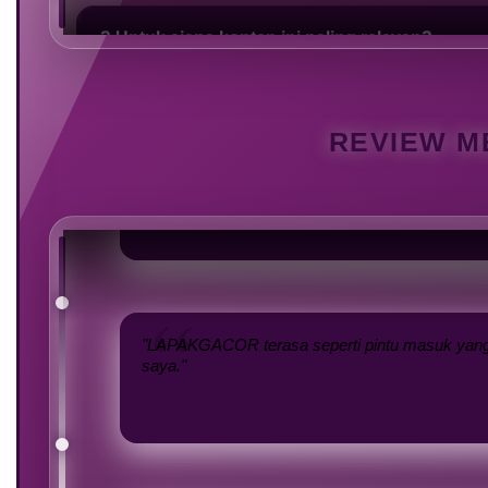
"St James Home Care disebut di judul, tapi ya
? Untuk siapa konten ini paling relevan?
yang hati-hati."
REVIEW M
? Apa yang perlu diperhatikan sebelum memula
"Saya belum berani taruhan besar, hanya menguj
"LAPAKGACOR terasa seperti pintu masuk yang r
saya."