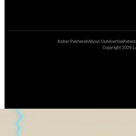
Kabar Palmerah
About Us
Advertise
Keten
Copyright 2026 L